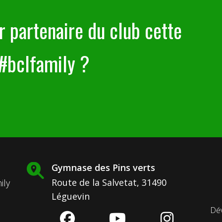
r partenaire du club cette
 #bclfamily ?
Gymnase des Pins verts
Route de la Salvetat, 31490
ily
Léguevin
Dév
fab
fab
fab