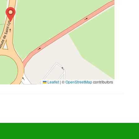
Leaflet
|
©
OpenStreetMap
contributors