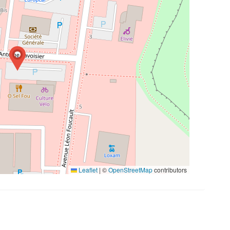
Leaflet
|
©
OpenStreetMap
contributors