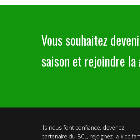
Vous souhaitez deveni
saison et rejoindre la
Ils nous font confiance, devenez
partenaire du BCL, rejoignez la #bclfam