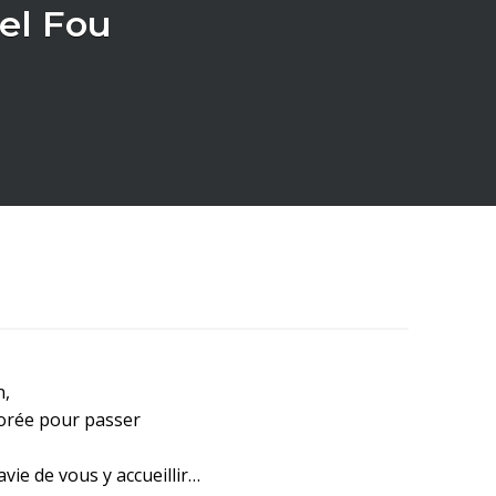
el Fou
n,
orée pour passer
ie de vous y accueillir…