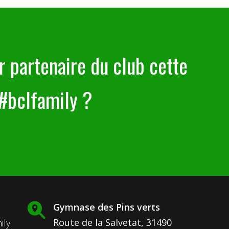
r partenaire du club cette
 #bclfamily ?
Gymnase des Pins verts
Route de la Salvetat, 31490
ily