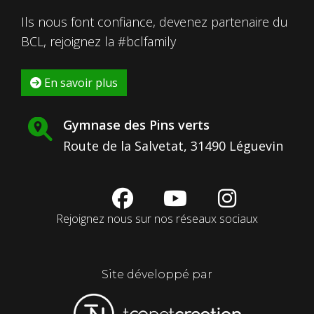
Ils nous font confiance, devenez partenaire du
BCL, rejoignez la #bclfamily
En savoir plus
Gymnase des Pins verts
Route de la Salvetat, 31490 Léguevin
fab
fab
fab
fa-
fa-
fa-
Rejoignez nous sur nos réseaux sociaux
facebook
youtube
instagram
Site développé par