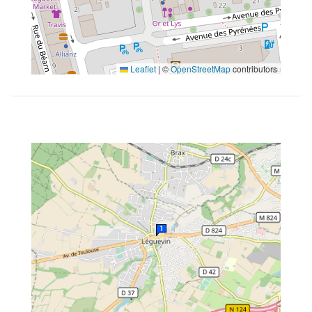
Leaflet
|
©
OpenStreetMap
contributors