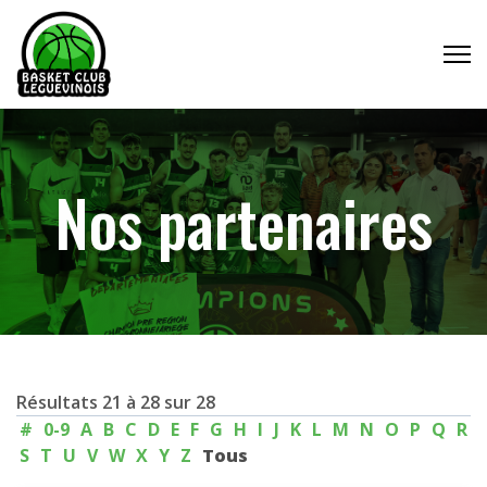
Nos partenaires
Résultats
21
à
28
sur
28
#
0-9
A
B
C
D
E
F
G
H
I
J
K
L
M
N
O
P
Q
R
S
T
U
V
W
X
Y
Z
Tous